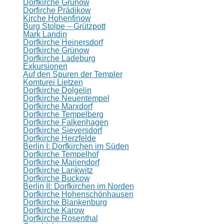
Dorfkirche Grunow
Dorfirche Prädikow
Kirche Hohenfinow
Burg Stolpe – Grützpott
Mark Landin
Dorfkirche Heinersdorf
Dorfkirche Grünow
Dorfkirche Ladeburg
Exkursionen
Auf den Spuren der Templer
Komturei Lietzen
Dorfkirche Dolgelin
Dorfkirche Neuentempel
Dorfkirche Marxdorf
Dorfkirche Tempelberg
Dorfkirche Falkenhagen
Dorfkirche Sieversdorf
Dorfkirche Herzfelde
Berlin I: Dorfkirchen im Süden
Dorfkirche Tempelhof
Dorfkirche Mariendorf
Dorfkirche Lankwitz
Dorfkirche Buckow
Berlin II: Dorfkirchen im Norden
Dorfkirche Hohenschönhausen
Dorfkirche Blankenburg
Dorfkirche Karow
Dorfkirche Rosenthal