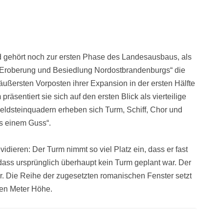
und gehört noch zur ersten Phase des Landesausbaus, als
ie Eroberung und Besiedlung Nordostbrandenburgs“ die
ußersten Vorposten ihrer Expansion in der ersten Hälfte
räsentiert sie sich auf den ersten Blick als vierteilige
eldsteinquadern erheben sich Turm, Schiff, Chor und
us einem Guss“.
ieren: Der Turm nimmt so viel Platz ein, dass er fast
 dass ursprünglich überhaupt kein Turm geplant war. Der
or. Die Reihe der zugesetzten romanischen Fenster setzt
ten Meter Höhe.