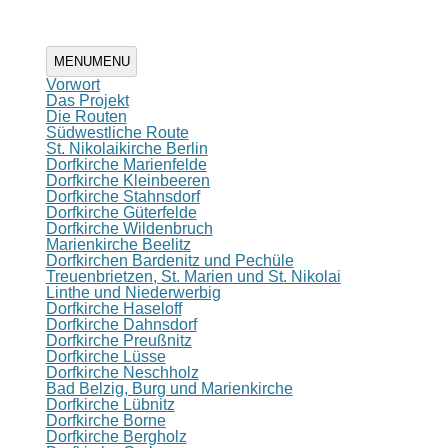
Zum
MENU
MENU
Inhalt
Vorwort
springen
Das Projekt
Die Routen
Südwestliche Route
St. Nikolaikirche Berlin
Dorfkirche Marienfelde
Dorfkirche Kleinbeeren
Dorfkirche Stahnsdorf
Dorfkirche Güterfelde
Dorfkirche Wildenbruch
Marienkirche Beelitz
Dorfkirchen Bardenitz und Pechüle
Treuenbrietzen, St. Marien und St. Nikolai
Linthe und Niederwerbig
Dorfkirche Haseloff
Dorfkirche Dahnsdorf
Dorfkirche Preußnitz
Dorfkirche Lüsse
Dorfkirche Neschholz
Bad Belzig, Burg und Marienkirche
Dorfkirche Lübnitz
Dorfkirche Borne
Dorfkirche Bergholz