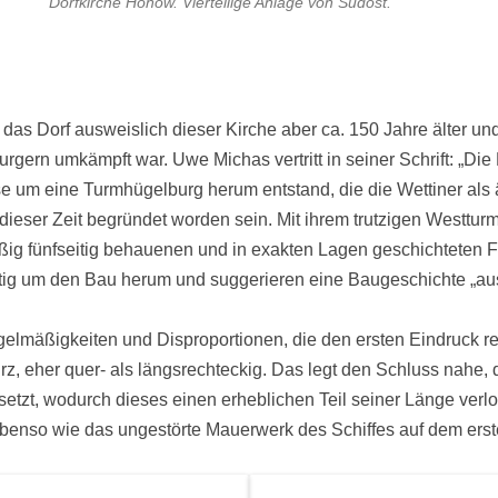
Dorfkirche Hönow. Vierteilige Anlage von Südost.
t das Dorf ausweislich dieser Kirche aber ca. 150 Jahre älter 
gern umkämpft war. Uwe Michas vertritt in seiner Schrift: „D
um eine Turmhügelburg herum entstand, die die Wettiner als ä
ieser Zeit begründet worden sein. Mit ihrem trutzigen Westturm p
ßig fünfseitig behauenen und in exakten Lagen geschichteten F
hartig um den Bau herum und suggerieren eine Baugeschichte „a
mäßigkeiten und Disproportionen, die den ersten Eindruck revid
rz, eher quer- als längsrechteckig. Das legt den Schluss nahe,
setzt, wodurch dieses einen erheblichen Teil seiner Länge verl
ebenso wie das ungestörte Mauerwerk des Schiffes auf dem ers