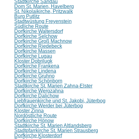
Stadtkirche Sandau
Dom St. Marien, Havelberg
St. Nikolaikirche, Pritzwalk
Burg Putlitz
Stadtwüstung Freyenstein
Südliche Route
Dorfkirche Waltersdorf
Dorfkirche Selchow
Dorfkirche Groß Machnow
Dorfkirche Riedebeck
Dorfkirche Massen
Dorfkirche Lugau
Kloster Dobrilugk
Dorfkirche Frankena
Dorfkirche Lindena
Dorfkirche Gruhno
Dorfkirche Schönborn
Stadtkirche St. Marien Zahna-Elster
Dorfkirche Wergzahna
Dorfkirche Dalichow
Liebfrauenkirche und St. Jakobi, Jüterbog
Dorfkirche Werder bei Jüterbog
Kloster Zinna
Nordöstliche Route
Dorfkirche Hönow
Stadtkirche St. Marien Altlandsberg
Stadtpfarrkirche St. Marien Strausberg
Dorfkirche Klosterdorf