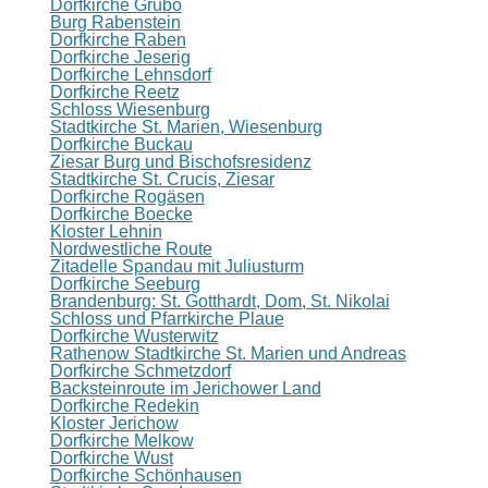
Dorfkirche Grubo
Burg Rabenstein
Dorfkirche Raben
Dorfkirche Jeserig
Dorfkirche Lehnsdorf
Dorfkirche Reetz
Schloss Wiesenburg
Stadtkirche St. Marien, Wiesenburg
Dorfkirche Buckau
Ziesar Burg und Bischofsresidenz
Stadtkirche St. Crucis, Ziesar
Dorfkirche Rogäsen
Dorfkirche Boecke
Kloster Lehnin
Nordwestliche Route
Zitadelle Spandau mit Juliusturm
Dorfkirche Seeburg
Brandenburg: St. Gotthardt, Dom, St. Nikolai
Schloss und Pfarrkirche Plaue
Dorfkirche Wusterwitz
Rathenow Stadtkirche St. Marien und Andreas
Dorfkirche Schmetzdorf
Backsteinroute im Jerichower Land
Dorfkirche Redekin
Kloster Jerichow
Dorfkirche Melkow
Dorfkirche Wust
Dorfkirche Schönhausen