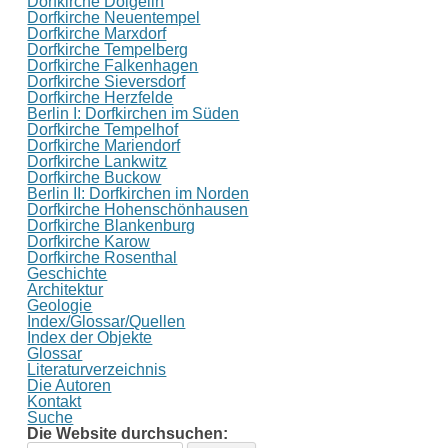
Dorfkirche Dolgelin
Dorfkirche Neuentempel
Dorfkirche Marxdorf
Dorfkirche Tempelberg
Dorfkirche Falkenhagen
Dorfkirche Sieversdorf
Dorfkirche Herzfelde
Berlin I: Dorfkirchen im Süden
Dorfkirche Tempelhof
Dorfkirche Mariendorf
Dorfkirche Lankwitz
Dorfkirche Buckow
Berlin II: Dorfkirchen im Norden
Dorfkirche Hohenschönhausen
Dorfkirche Blankenburg
Dorfkirche Karow
Dorfkirche Rosenthal
Geschichte
Architektur
Geologie
Index/Glossar/Quellen
Index der Objekte
Glossar
Literaturverzeichnis
Die Autoren
Kontakt
Suche
Die Website durchsuchen: