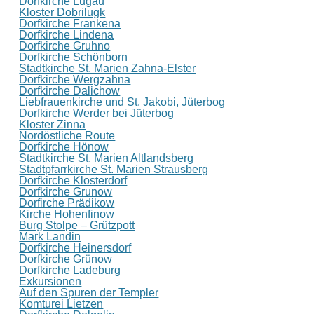
Dorfkirche Lugau
Kloster Dobrilugk
Dorfkirche Frankena
Dorfkirche Lindena
Dorfkirche Gruhno
Dorfkirche Schönborn
Stadtkirche St. Marien Zahna-Elster
Dorfkirche Wergzahna
Dorfkirche Dalichow
Liebfrauenkirche und St. Jakobi, Jüterbog
Dorfkirche Werder bei Jüterbog
Kloster Zinna
Nordöstliche Route
Dorfkirche Hönow
Stadtkirche St. Marien Altlandsberg
Stadtpfarrkirche St. Marien Strausberg
Dorfkirche Klosterdorf
Dorfkirche Grunow
Dorfirche Prädikow
Kirche Hohenfinow
Burg Stolpe – Grützpott
Mark Landin
Dorfkirche Heinersdorf
Dorfkirche Grünow
Dorfkirche Ladeburg
Exkursionen
Auf den Spuren der Templer
Komturei Lietzen