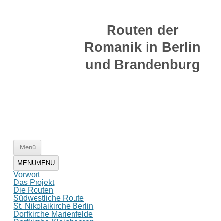
Zum
Inhalt
Routen der
springen
Romanik in Berlin
und Brandenburg
Zum
Menü
Inhalt
springen
MENU
MENU
Vorwort
Das Projekt
Die Routen
Südwestliche Route
St. Nikolaikirche Berlin
Dorfkirche Marienfelde