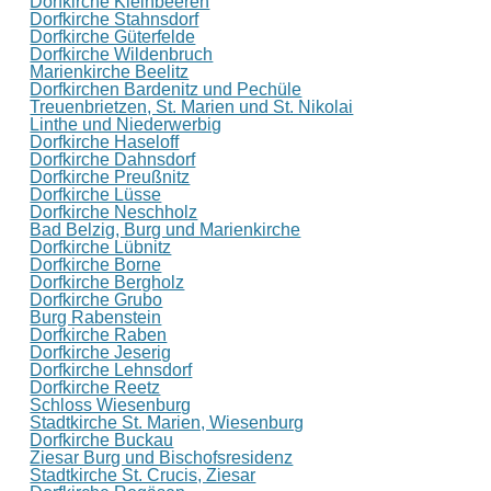
Dorfkirche Kleinbeeren
Dorfkirche Stahnsdorf
Dorfkirche Güterfelde
Dorfkirche Wildenbruch
Marienkirche Beelitz
Dorfkirchen Bardenitz und Pechüle
Treuenbrietzen, St. Marien und St. Nikolai
Linthe und Niederwerbig
Dorfkirche Haseloff
Dorfkirche Dahnsdorf
Dorfkirche Preußnitz
Dorfkirche Lüsse
Dorfkirche Neschholz
Bad Belzig, Burg und Marienkirche
Dorfkirche Lübnitz
Dorfkirche Borne
Dorfkirche Bergholz
Dorfkirche Grubo
Burg Rabenstein
Dorfkirche Raben
Dorfkirche Jeserig
Dorfkirche Lehnsdorf
Dorfkirche Reetz
Schloss Wiesenburg
Stadtkirche St. Marien, Wiesenburg
Dorfkirche Buckau
Ziesar Burg und Bischofsresidenz
Stadtkirche St. Crucis, Ziesar