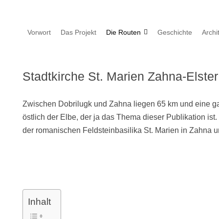
Zum
Vorwort
Das Projekt
Die Routen
Geschichte
Archi
Inhalt
springen
Stadtkirche St. Marien Zahna-Elster
Zwischen Dobrilugk und Zahna liegen 65 km und eine gan
östlich der Elbe, der ja das Thema dieser Publikation 
der romanischen Feldsteinbasilika St. Marien in Zahna u
Inhalt