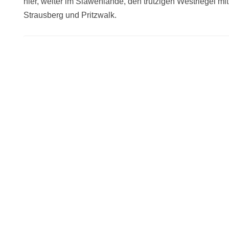
hier, weiter im Slawenlande, den trutzigen Westriegel mi
Strausberg und Pritzwalk.