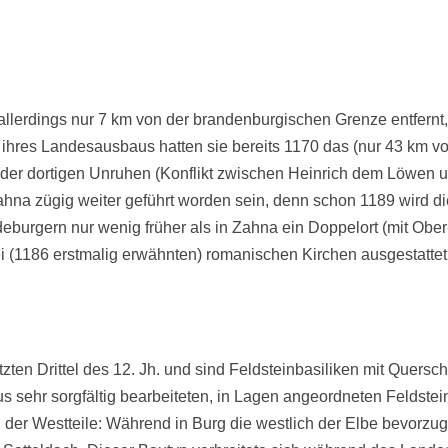
 allerdings nur 7 km von der brandenburgischen Grenze entfernt
ihres Landesausbaus hatten sie bereits 1170 das (nur 43 km v
der dortigen Unruhen (Konflikt zwischen Heinrich dem Löwen 
na zügig weiter geführt worden sein, denn schon 1189 wird die K
urgern nur wenig früher als in Zahna ein Doppelort (mit Ober-
i (1186 erstmalig erwähnten) romanischen Kirchen ausgestattet
ten Drittel des 12. Jh. und sind Feldsteinbasiliken mit Quers
us sehr sorgfältig bearbeiteten, in Lagen angeordneten Feldste
g der Westteile: Während in Burg die westlich der Elbe bevorzu