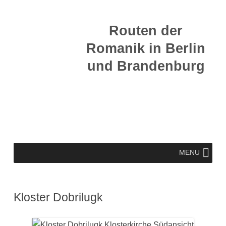
Zum
Inhalt
Routen der
springen
Romanik in Berlin
und Brandenburg
Zum
MENU
Inhalt
springen
Kloster Dobrilugk