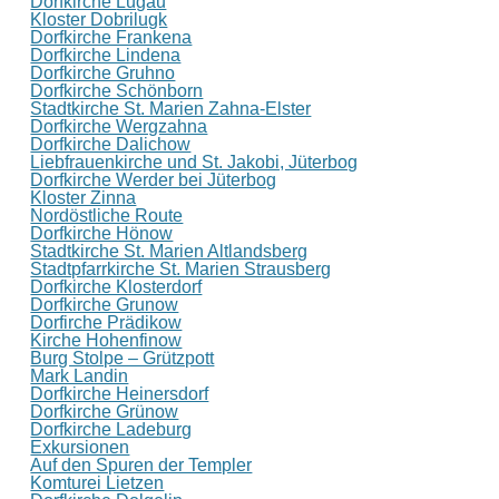
Dorfkirche Lugau
Kloster Dobrilugk
Dorfkirche Frankena
Dorfkirche Lindena
Dorfkirche Gruhno
Dorfkirche Schönborn
Stadtkirche St. Marien Zahna-Elster
Dorfkirche Wergzahna
Dorfkirche Dalichow
Liebfrauenkirche und St. Jakobi, Jüterbog
Dorfkirche Werder bei Jüterbog
Kloster Zinna
Nordöstliche Route
Dorfkirche Hönow
Stadtkirche St. Marien Altlandsberg
Stadtpfarrkirche St. Marien Strausberg
Dorfkirche Klosterdorf
Dorfkirche Grunow
Dorfirche Prädikow
Kirche Hohenfinow
Burg Stolpe – Grützpott
Mark Landin
Dorfkirche Heinersdorf
Dorfkirche Grünow
Dorfkirche Ladeburg
Exkursionen
Auf den Spuren der Templer
Komturei Lietzen