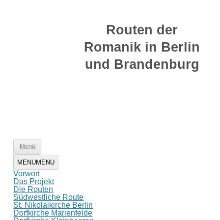
Zum
Inhalt
Routen der
springen
Romanik in Berlin
und Brandenburg
Zum
Menü
Inhalt
springen
MENU
MENU
Vorwort
Das Projekt
Die Routen
Südwestliche Route
St. Nikolaikirche Berlin
Dorfkirche Marienfelde