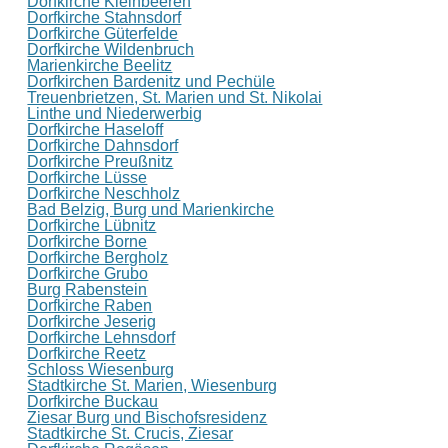
Dorfkirche Kleinbeeren
Dorfkirche Stahnsdorf
Dorfkirche Güterfelde
Dorfkirche Wildenbruch
Marienkirche Beelitz
Dorfkirchen Bardenitz und Pechüle
Treuenbrietzen, St. Marien und St. Nikolai
Linthe und Niederwerbig
Dorfkirche Haseloff
Dorfkirche Dahnsdorf
Dorfkirche Preußnitz
Dorfkirche Lüsse
Dorfkirche Neschholz
Bad Belzig, Burg und Marienkirche
Dorfkirche Lübnitz
Dorfkirche Borne
Dorfkirche Bergholz
Dorfkirche Grubo
Burg Rabenstein
Dorfkirche Raben
Dorfkirche Jeserig
Dorfkirche Lehnsdorf
Dorfkirche Reetz
Schloss Wiesenburg
Stadtkirche St. Marien, Wiesenburg
Dorfkirche Buckau
Ziesar Burg und Bischofsresidenz
Stadtkirche St. Crucis, Ziesar