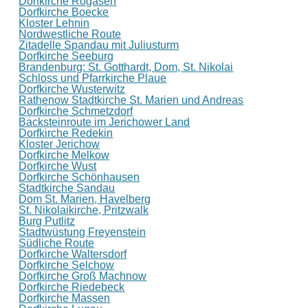
Dorfkirche Rogäsen
Dorfkirche Boecke
Kloster Lehnin
Nordwestliche Route
Zitadelle Spandau mit Juliusturm
Dorfkirche Seeburg
Brandenburg: St. Gotthardt, Dom, St. Nikolai
Schloss und Pfarrkirche Plaue
Dorfkirche Wusterwitz
Rathenow Stadtkirche St. Marien und Andreas
Dorfkirche Schmetzdorf
Backsteinroute im Jerichower Land
Dorfkirche Redekin
Kloster Jerichow
Dorfkirche Melkow
Dorfkirche Wust
Dorfkirche Schönhausen
Stadtkirche Sandau
Dom St. Marien, Havelberg
St. Nikolaikirche, Pritzwalk
Burg Putlitz
Stadtwüstung Freyenstein
Südliche Route
Dorfkirche Waltersdorf
Dorfkirche Selchow
Dorfkirche Groß Machnow
Dorfkirche Riedebeck
Dorfkirche Massen