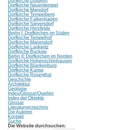
Dorfkirche Dolgelin
Dorfkirche Neuentempel
Dorfkirche Marxdorf
Dorfkirche Tempelberg
Dorfkirche Falkenhagen
Dorfkirche Sieversdorf
Dorfkirche Herzfelde
Berlin I: Dorfkirchen im Süden
Dorfkirche Tempelhof
Dorfkirche Mariendorf
Dorfkirche Lankwitz
Dorfkirche Buckow
Berlin II: Dorfkirchen im Norden
Dorfkirche Hohenschönhausen
Dorfkirche Blankenburg
Dorfkirche Karow
Dorfkirche Rosenthal
Geschichte
Architektur
Geologie
Index/Glossar/Quellen
Index der Objekte
Glossar
Literaturverzeichnis
Die Autoren
Kontakt
Suche
Die Website durchsuchen: