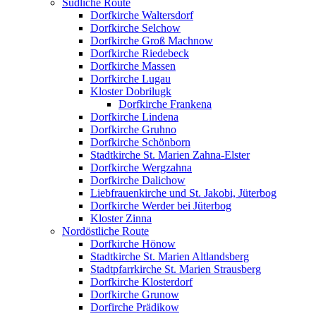
Südliche Route
Dorfkirche Waltersdorf
Dorfkirche Selchow
Dorfkirche Groß Machnow
Dorfkirche Riedebeck
Dorfkirche Massen
Dorfkirche Lugau
Kloster Dobrilugk
Dorfkirche Frankena
Dorfkirche Lindena
Dorfkirche Gruhno
Dorfkirche Schönborn
Stadtkirche St. Marien Zahna-Elster
Dorfkirche Wergzahna
Dorfkirche Dalichow
Liebfrauenkirche und St. Jakobi, Jüterbog
Dorfkirche Werder bei Jüterbog
Kloster Zinna
Nordöstliche Route
Dorfkirche Hönow
Stadtkirche St. Marien Altlandsberg
Stadtpfarrkirche St. Marien Strausberg
Dorfkirche Klosterdorf
Dorfkirche Grunow
Dorfirche Prädikow