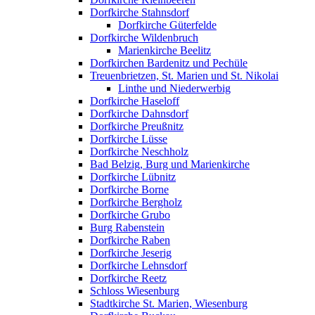
Dorfkirche Stahnsdorf
Dorfkirche Güterfelde
Dorfkirche Wildenbruch
Marienkirche Beelitz
Dorfkirchen Bardenitz und Pechüle
Treuenbrietzen, St. Marien und St. Nikolai
Linthe und Niederwerbig
Dorfkirche Haseloff
Dorfkirche Dahnsdorf
Dorfkirche Preußnitz
Dorfkirche Lüsse
Dorfkirche Neschholz
Bad Belzig, Burg und Marienkirche
Dorfkirche Lübnitz
Dorfkirche Borne
Dorfkirche Bergholz
Dorfkirche Grubo
Burg Rabenstein
Dorfkirche Raben
Dorfkirche Jeserig
Dorfkirche Lehnsdorf
Dorfkirche Reetz
Schloss Wiesenburg
Stadtkirche St. Marien, Wiesenburg