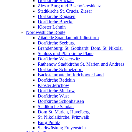
Dorfkirche Buckau
Ziesar Burg und Bischofsresidenz
Stadtkirche St. Crucis, Ziesar
Dorfkirche Rogäsen
Dorfkirche Boecke
Kloster Lehnin
Nordwestliche Route
Zitadelle Spandau mit Juliusturm
Dorfkirche Seeburg
Brandenburg: St. Gotthardt, Dom, St. Nikolai
Schloss und Pfarrkirche Plaue
Dorfkirche Wusterwitz
Rathenow Stadtkirche St. Marien und Andreas
Dorfkirche Schmetzdorf
Backsteinroute im Jerichower Land
Dorfkirche Redekin
Kloster Jerichow
Dorfkirche Melkow
Dorfkirche Wust
Dorfkirche Schönhausen
Stadtkirche Sandau
Dom St. Marien, Havelberg
St. Nikolaikirche, Pritzwalk
Burg Putlitz
Stadtwüstung Freyenstein