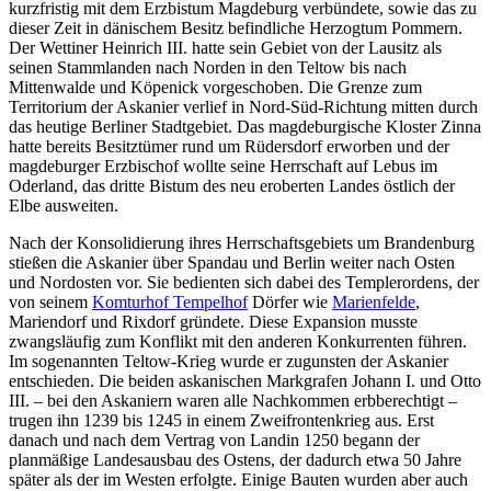
kurzfristig mit dem Erzbistum Magdeburg verbündete, sowie das zu
dieser Zeit in dänischem Besitz befindliche Herzogtum Pommern.
Der Wettiner Heinrich III. hatte sein Gebiet von der Lausitz als
seinen Stammlanden nach Norden in den Teltow bis nach
Mittenwalde und Köpenick vorgeschoben. Die Grenze zum
Territorium der Askanier verlief in Nord-Süd-Richtung mitten durch
das heutige Berliner Stadtgebiet. Das magdeburgische Kloster Zinna
hatte bereits Besitztümer rund um Rüdersdorf erworben und der
magdeburger Erzbischof wollte seine Herrschaft auf Lebus im
Oderland, das dritte Bistum des neu eroberten Landes östlich der
Elbe ausweiten.
Nach der Konsolidierung ihres Herrschaftsgebiets um Brandenburg
stießen die Askanier über Spandau und Berlin weiter nach Osten
und Nordosten vor. Sie bedienten sich dabei des Templerordens, der
von seinem
Komturhof Tempelhof
Dörfer wie
Marienfelde
,
Mariendorf und Rixdorf gründete. Diese Expansion musste
zwangsläufig zum Konflikt mit den anderen Konkurrenten führen.
Im sogenannten Teltow-Krieg wurde er zugunsten der Askanier
entschieden. Die beiden askanischen Markgrafen Johann I. und Otto
III. – bei den Askaniern waren alle Nachkommen erbberechtigt –
trugen ihn 1239 bis 1245 in einem Zweifrontenkrieg aus. Erst
danach und nach dem Vertrag von Landin 1250 begann der
planmäßige Landesausbau des Ostens, der dadurch etwa 50 Jahre
später als der im Westen erfolgte. Einige Bauten wurden aber auch