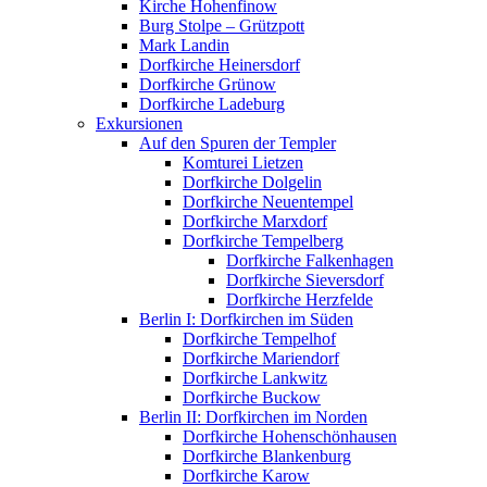
Kirche Hohenfinow
Burg Stolpe – Grützpott
Mark Landin
Dorfkirche Heinersdorf
Dorfkirche Grünow
Dorfkirche Ladeburg
Exkursionen
Auf den Spuren der Templer
Komturei Lietzen
Dorfkirche Dolgelin
Dorfkirche Neuentempel
Dorfkirche Marxdorf
Dorfkirche Tempelberg
Dorfkirche Falkenhagen
Dorfkirche Sieversdorf
Dorfkirche Herzfelde
Berlin I: Dorfkirchen im Süden
Dorfkirche Tempelhof
Dorfkirche Mariendorf
Dorfkirche Lankwitz
Dorfkirche Buckow
Berlin II: Dorfkirchen im Norden
Dorfkirche Hohenschönhausen
Dorfkirche Blankenburg
Dorfkirche Karow