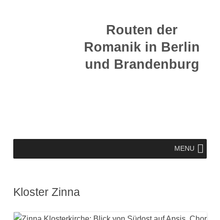
Zum
Inhalt
Routen der
springen
Romanik in Berlin
und Brandenburg
Zum
MENU
Inhalt
springen
Kloster Zinna