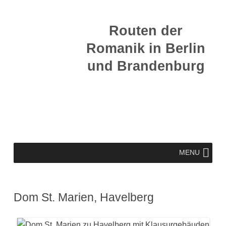
Zum
Inhalt
Routen der
springen
Romanik in Berlin
und Brandenburg
Zum
MENU
Inhalt
springen
Dom St. Marien, Havelberg