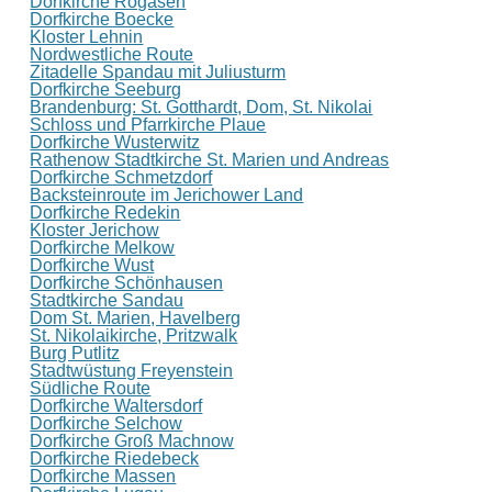
Dorfkirche Rogäsen
Dorfkirche Boecke
Kloster Lehnin
Nordwestliche Route
Zitadelle Spandau mit Juliusturm
Dorfkirche Seeburg
Brandenburg: St. Gotthardt, Dom, St. Nikolai
Schloss und Pfarrkirche Plaue
Dorfkirche Wusterwitz
Rathenow Stadtkirche St. Marien und Andreas
Dorfkirche Schmetzdorf
Backsteinroute im Jerichower Land
Dorfkirche Redekin
Kloster Jerichow
Dorfkirche Melkow
Dorfkirche Wust
Dorfkirche Schönhausen
Stadtkirche Sandau
Dom St. Marien, Havelberg
St. Nikolaikirche, Pritzwalk
Burg Putlitz
Stadtwüstung Freyenstein
Südliche Route
Dorfkirche Waltersdorf
Dorfkirche Selchow
Dorfkirche Groß Machnow
Dorfkirche Riedebeck
Dorfkirche Massen