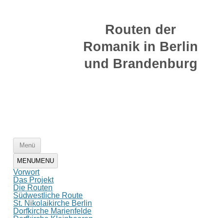
Zum
Inhalt
Routen der
springen
Romanik in Berlin
und Brandenburg
Zum
Menü
Inhalt
springen
MENU
MENU
Vorwort
Das Projekt
Die Routen
Südwestliche Route
St. Nikolaikirche Berlin
Dorfkirche Marienfelde