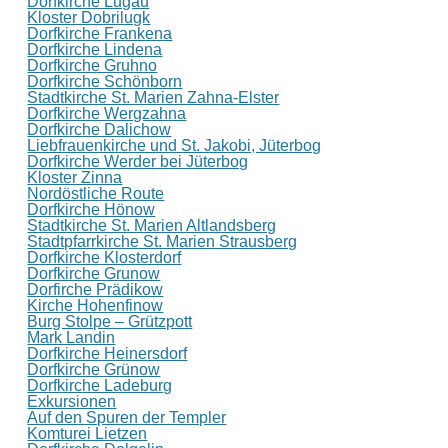
Dorfkirche Lugau
Kloster Dobrilugk
Dorfkirche Frankena
Dorfkirche Lindena
Dorfkirche Gruhno
Dorfkirche Schönborn
Stadtkirche St. Marien Zahna-Elster
Dorfkirche Wergzahna
Dorfkirche Dalichow
Liebfrauenkirche und St. Jakobi, Jüterbog
Dorfkirche Werder bei Jüterbog
Kloster Zinna
Nordöstliche Route
Dorfkirche Hönow
Stadtkirche St. Marien Altlandsberg
Stadtpfarrkirche St. Marien Strausberg
Dorfkirche Klosterdorf
Dorfkirche Grunow
Dorfirche Prädikow
Kirche Hohenfinow
Burg Stolpe – Grützpott
Mark Landin
Dorfkirche Heinersdorf
Dorfkirche Grünow
Dorfkirche Ladeburg
Exkursionen
Auf den Spuren der Templer
Komturei Lietzen