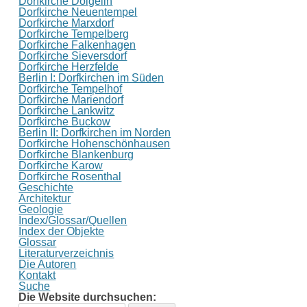
Dorfkirche Dolgelin
Dorfkirche Neuentempel
Dorfkirche Marxdorf
Dorfkirche Tempelberg
Dorfkirche Falkenhagen
Dorfkirche Sieversdorf
Dorfkirche Herzfelde
Berlin I: Dorfkirchen im Süden
Dorfkirche Tempelhof
Dorfkirche Mariendorf
Dorfkirche Lankwitz
Dorfkirche Buckow
Berlin II: Dorfkirchen im Norden
Dorfkirche Hohenschönhausen
Dorfkirche Blankenburg
Dorfkirche Karow
Dorfkirche Rosenthal
Geschichte
Architektur
Geologie
Index/Glossar/Quellen
Index der Objekte
Glossar
Literaturverzeichnis
Die Autoren
Kontakt
Suche
Die Website durchsuchen: