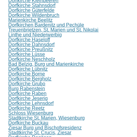
Dorfkirche Kleinbeeren
Dorfkirche Stahnsdorf
Dorfkirche Güterfelde
Dorfkirche Wildenbruch
Marienkirche Beelitz
Dorfkirchen Bardenitz und Pechüle
Treuenbrietzen, St. Marien und St. Nikolai
Linthe und Niederwerbig
Dorfkirche Haseloff
Dorfkirche Dahnsdorf
Dorfkirche Preußnitz
Dorfkirche Lüsse
Dorfkirche Neschholz
Bad Belzig, Burg und Marienkirche
Dorfkirche Lübnitz
Dorfkirche Borne
Dorfkirche Bergholz
Dorfkirche Grubo
Burg Rabenstein
Dorfkirche Raben
Dorfkirche Jeserig
Dorfkirche Lehnsdorf
Dorfkirche Reetz
Schloss Wiesenburg
Stadtkirche St. Marien, Wiesenburg
Dorfkirche Buckau
Ziesar Burg und Bischofsresidenz
Stadtkirche St. Crucis, Ziesar